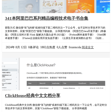
341本阿里巴巴系列精品编程技术电子书合集
获取方式 微信搜“张飞的猪”或者扫描下面二维码关注一下公众号，会不定时分享技术学习的
文章和资料，回复“阿里巴巴”获取下载链接。 分享图书列表 《阿里巴巴Java开发手册》(终极
版) 《阿里云实时计算 Flink 版解决方案白皮书-2021版》 《Python脚本速查手册》 《Shell脚
本速查手册》 《Flutter企业级应用开发实战手册》 《云原生开发者洞察白皮书》 《玩转
HBase和Lindorm 大数据入门和实战》 《看见新力量》 《实时数仓“王炸组合”-实时计算 Flink
版+Hologres》 《一站式…
2024年 8月 12日
0条评论
1802点热度
0人点赞
frozencola
阅读全文
ClickHouse经典中文文档分享
ClickHouse经典中文文档 微信搜“张飞的猪”或者扫描下面二维码关注一下公众号，会不定时分
享技术学习的文章和资料，回复“ClickHouse”获取下载链接。 分享资料截图