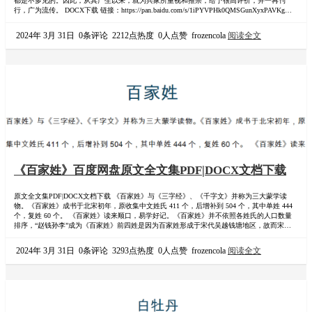
都是不多见的。因此，从其产生以来，就为兵家所重视和推崇，给予很高评价，并一再刊
行，广为流传。 DOCX下载 链接：https://pan.baidu.com/s/1iPYVPHk0QMSGunXyxPAVKg?
pwd=mdks 提取码：mdks PDF下载 链接：https://pan.baidu.com/s/1pVXhdAnj4FNnXrRc9ro…
2024年 3月 31日
0条评论
2212点热度
0人点赞
frozencola
阅读全文
《百家姓》百度网盘原文全文集PDF|DOCX文档下载
原文全文集PDF|DOCX文档下载 《百家姓》与《三字经》、《千字文》并称为三大蒙学读
物。《百家姓》成书于北宋初年，原收集中文姓氏 411 个，后增补到 504 个，其中单姓 444
个，复姓 60 个。 《百家姓》读来顺口，易学好记。《百家姓》并不依照各姓氏的人口数量
排序，“赵钱孙李”成为《百家姓》前四姓是因为百家姓形成于宋代吴越钱塘地区，故而宋朝皇
帝赵氏、吴越国国王钱氏、吴越国王钱俶正妃孙氏以及南唐国王李氏成为百家姓前四位。
PDF下载 链接：https://pan.baidu.com/s/1Y26BLYGAy…
2024年 3月 31日
0条评论
3293点热度
0人点赞
frozencola
阅读全文