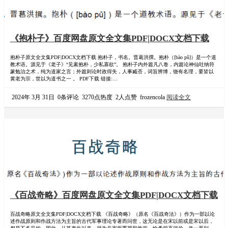
《抱朴子》百度网盘原文全文集PDF|DOCX文档下载
抱朴子原文全文集PDF|DOCX文档下载 抱朴子，书名。晋葛洪撰。抱朴（[bào pǔ]）是一个道
教术语。源见于《老子》“见素抱朴，少私寡欲”。 抱朴子内外篇凡八卷，内篇论神仙吐纳符
篆勉治之术，纯为道家之言；外篇则论时政得失，人事臧否，词旨辨博，饶有名理，要皆以
黄老为宗，世以为道书之一 。 PDF下载 链接:
https://pan.baidu.com/s/1RdNeQPyJKuDBeVcYlwjzIw?pwd=j99v 提取码: j99v DOCX下载 链
接：https://pan.baidu.com/s/1Ld…
2024年 3月 31日
0条评论
3270点热度
2人点赞
frozencola
阅读全文
《百战奇略》百度网盘原文全文集PDF|DOCX文档下载
百战奇略原文全文集PDF|DOCX文档下载 《百战奇略》（原名《百战奇法》）作为一部以论
述作战原则和作战方法为主旨的古代军事理论专著而问世，这无论是在宋以前或是宋以后，