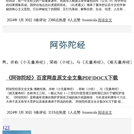
经同异，统一今文经义的一部重要著作。班固等人根据汉章帝建初四年（公元 79）经学辩论
的结果撰集而成。因辩论地点在白虎观而得名。《白虎通义》继承了董仲舒以后今文经学神
秘的唯心主义思想。它以神秘化了的阴阳、五行为基础，解释自然、社会、伦理、人生和日
常生活的种种现象，对宋明理学的人性论产生了一定影响。 PDF下载 链接：
https://pan.baidu.com/s/10SrlHWULNOYmjEKOWsmpEA?pwd=btz3 提…
2024年 3月 30日
0条评论
2388点热度
0人点赞
frozencola
阅读全文
《阿弥陀经》百度网盘原文全文集PDF|DOCX下载
阿弥陀经原文全文集 佛教经典。亦称《小无量寿经》，简称《小经》。与《无量寿经》、
《观无量寿经》合称净土三经。一般认为在 1～2 世纪印度贵霜王朝时期已流行于犍陀罗地
区。《阿弥陀经》是释迦牟尼佛在憍萨罗国舍卫城的南方祇园精舍，与长老舍利弗等十六位
大弟子及文殊等大菩萨以及诸多佛弟子而说的经典。 阿弥陀经原文全文集DOCX下载 链接：
https://pan.baidu.com/s/1FGOy0vbvXZwNEaTU4TtOMg?pwd=w431 提取码：w431 阿弥陀经原
文全文集PDF下载 链接：https://pan…
2024年 3月 30日
0条评论
3119点热度
1人点赞
frozencola
阅读全文
1
2
3