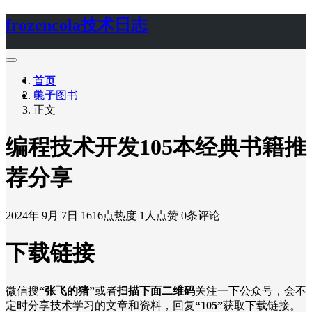
frozencola技术日志
首页
首页
关于
电子图书
正文
编程技术开发105本经典书籍推
荐分享
2024年 9月 7日
1616点热度
1人点赞
0条评论
下载链接
微信搜
“张飞的猪”
或者
扫描下面二维码
关注一下公众号，会不
定时分享技术学习的文章和资料，回复
“105”
获取下载链接。