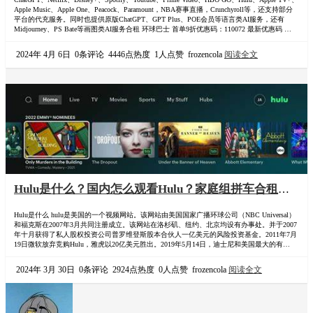
Apple TV+、Apple Music、Apple One、Peacock、
Apple Music、Apple One、Peacock、Paramount，NBA赛事直播，Crunchyroll等，还支持部分
Paramount等合租平台
平台的代充服务。同时也提供原版ChatGPT、GPT Plus、POE会员等语言类AI服务，还有
Midjourney、PS Bate等画图类AI服务合租 环球巴士 首单9折优惠码：110072 最新优惠码 环球
巴士奈飞站，提供包括一站式流媒…
2024年 4月 6日
0条评论
4446点热度
1人点赞
frozencola
阅读全文
Hulu是什么？国内怎么观看Hulu？家庭组拼车合租会
员国内观看Hulu，Hulu会员注册以及拼车合租详细攻
Hulu是什么 hulu是美国的一个视频网站。该网站由美国国家广播环球公司（NBC Universal）
略
和福克斯在2007年3月共同注册成立。该网站在洛杉矶、纽约、北京均设有办事处。并于2007
年十月获得了私人股权投资公司普罗维登斯股本合伙人一亿美元的风险投资基金。2011年7月
19日微软放弃竞购Hulu，雅虎以20亿美元胜出。2019年5月14日，迪士尼和美国最大的有线电
视运营商康卡斯特（Comcast）共同宣布，迪士尼将从康卡斯特手中获得对流媒体巨头Hulu的
“全面运营控制权”，这一决定即刻生效。 国内看Hul…
2024年 3月 30日
0条评论
2924点热度
0人点赞
frozencola
阅读全文