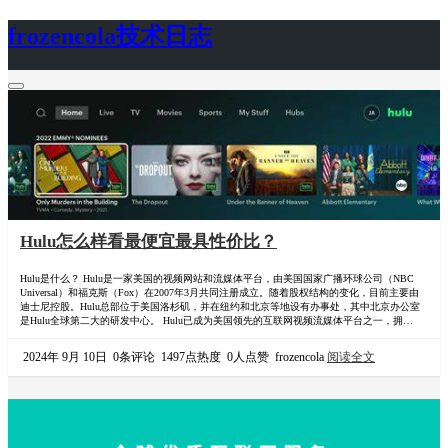
frozencola技术日志
首页
关于
Hulu怎么样看最便宜最具性价比？
Hulu是什么？ Hulu是一家美国的视频网站和流媒体平台，由美国国家广播环球公司（NBC
Universal）和福克斯（Fox）在2007年3月共同注册成立。随着股权结构的变化，目前主要由
迪士尼控股。Hulu总部位于美国洛杉矶，并在纽约和北京等地设有办事处，其中北京办公室
是Hulu全球第二大的研发中心。 Hulu已成为美国领先的互联网视频流媒体平台之一，拥有超
过一定数量的付费订阅用户。尽管面临来自Netflix、Disney+等竞争对手的压力，但Hulu凭借
其丰富的内容资源、正版授权和广告支撑等优势，在市场上占据…
2024年 9月 10日
0条评论
1497点热度
0人点赞
frozencola
阅读全文