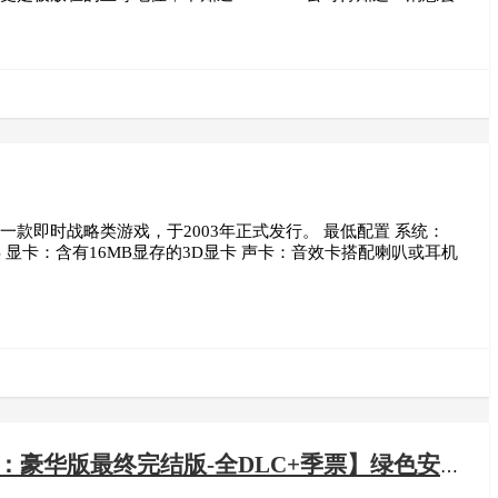
司共同研发的一款即时战略类游戏，于2003年正式发行。 最低配置 系统：
AM 硬盘：800 MB 显卡：含有16MB显存的3D显卡 声卡：音效卡搭配喇叭或耳机
6：豪华版最终完结版-全DLC+季票】绿色安装