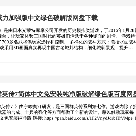
3威力加强版中文绿色破解版网盘下载
3》是由日本光荣特库摩公司开发的历史模拟类游戏，于2016年1月28日在PC
舞台，让玩家体验三国时代的英雄们活跃于各种场面的剧情。 游戏特
了700多名武将供玩家选择和控制。 多样化的战斗方式：包括水面
游戏采用3D画面真实再现中国古老城邦结构，细化城郭景观，提升…
群英传7简体中文免安装纯净版破解绿色版百度网
国群英传Ⅶ》由宇峻奥汀研发，是三国群英传系列第七作。游戏内除了
武器的合成、士兵的强化等方面都做了全新的设计。藉以触动玩家每一
版 链接: https://pan.baidu.com/s/1F2VnydJdrblTrVMpe_ki