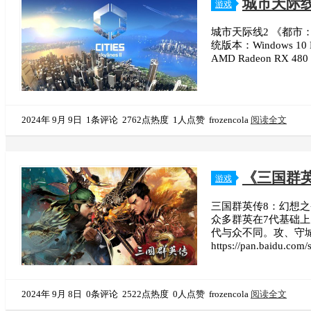
城市天际线2-
游戏
城市天际线2 《都市：天
统版本：Windows 10 Ho
AMD Radeon RX 
2024年 9月 9日
1条评论
2762点热度
1人点赞
frozencola
阅读全文
《三国群
游戏
三国群英传8：幻想之
众多群英在7代基础
代与众不同。攻、守城
https://pan.baidu.
2024年 9月 8日
0条评论
2522点热度
0人点赞
frozencola
阅读全文