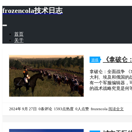
frozencola技术日志
首页
关于
《拿破仑
游戏
拿破仑：全面战争 
大利、埃及和俄国的
有一个军服编辑器，
的战术战略究竟是何等高明。 
2024年 9月 27日
0条评论
1593点热度
0人点赞
frozencola
阅读全文