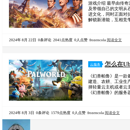
游戏介绍 最早由传
及带领自己的文明从
进文化，同时正面对
解锁新潜能，互相竞
2024年 8月 22日
0条评论
2041点热度
0人点赞
frozencola
阅读全文
怎么在U
云服务
《幻兽帕鲁》是一款
建造、农耕、工业生
择轻量云主机或者云主
《幻兽帕鲁》的服务器
2024年 8月 3日
0条评论
1579点热度
0人点赞
frozencola
阅读全文