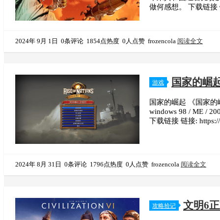
做何感想。 下载链接 链接: h
2024年 9月 1日
0条评论
1854点热度
0人点赞
frozencola
阅读全文
国家的崛起(
游戏
国家的崛起 《国家的崛起
windows 98 / M
下载链接 链接: https://
2024年 8月 31日
0条评论
1796点热度
0人点赞
frozencola
阅读全文
文明6
攻略拾记
版破解版（附