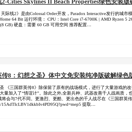
Cities Skylines II Beach Properties绿
际线2》是由Colossal Order开发，Paradox Interacti
me 64 Bit 运行环境： CPU：Intel Core i7-6700K | AMD Ryzen 5 2
480 (8 GB) 硬盘：需要 60 GB 可用空间 推荐配置…
英传8：幻想之圣》体中文免安装纯净版破解绿色
圣 《三国群英传8》除保留了原有的战场模式，进行了大量游戏的改善
上大量加入了“情谊计”。除此之外,全新兵种、武器改善千人战画质
将会与7代不同。更激烈、更酷、更出色的千人战尽在《三国群英传VII
com/s/15AdTIcLBV1dkkbIv4PD95Q?pwd=mep5 提取…