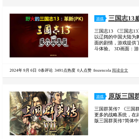
三国志1
游戏
三国志13 《三国志1
以辽阔的中国大陆为
面的剧情，游戏提供
斗体验。 3D画面：
2024年 9月 6日
0条评论
3491点热度
0人点赞
frozencola
阅读全文
原版三国
游戏
三国群英传7 《三
更多的战略系统，在
版三国群英传7简体中文免安装纯净