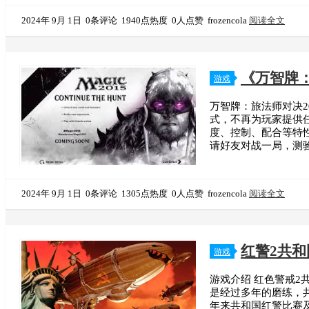
2024年 9月 1日
0条评论
1940点热度
0人点赞
frozencola
阅读全文
《万智牌：
游戏
万智牌：旅法师对决2
式，不再为玩家提供
度、控制、配合等特
请好友对战一局，测验自
2024年 9月 1日
0条评论
1305点热度
0人点赞
frozencola
阅读全文
红警2共
游戏
游戏介绍 红色警戒2
是经过多年的磨练，
年来共和国红警比赛及