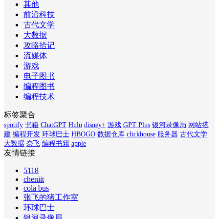
其他
前沿科技
古代文学
大数据
攻略拾记
流媒体
游戏
电子图书
编程图书
编程技术
标签聚合
spotify
书籍
ChatGPT
Hulu
disney+
游戏
GPT Plus
银河录像局
网站搭
建
编程开发
环球巴士
HBOGO
数据仓库
clickhouse
服务器
古代文学
大数据
奈飞
编程书籍
apple
友情链接
5118
cheniit
cola bus
张飞的猪工作室
环球巴士
银河录像局