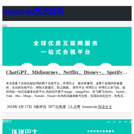
frozencola技术日志
首页
关于
ChatGPT、Midjourney、Netflix、Disney+、Spotify、
Youtube、Prime Video、HBO GO、Hulu、Apple
本文收集了目前比较好用的两个合租平台，环球巴士、银河录像局，这两个是国内有备案
TV+、Apple Music、Apple One、Peacock、
的，合法的合租平台，帮助大家避坑，防止跑路。 拼车平台 环球巴士 环球巴士奈飞站，提
Paramount等合租平台与最新优惠码
供包括一站式流媒体合租平台,包括但不限于chatgpt，chatgptPlus，奈飞网飞Netfilx，Spotify，
Tidal，Hbo，Hbogo，Youtube，Disney+在内的流媒体账号合租，实现自动化交付，有售后，
有备案稳定高效。 拼车入口：-> 环球巴士 折扣优惠码（110072) https://universalbus.cn?s=…
2024年 4月 17日
0条评论
5977点热度
2人点赞
frozencola
阅读全文