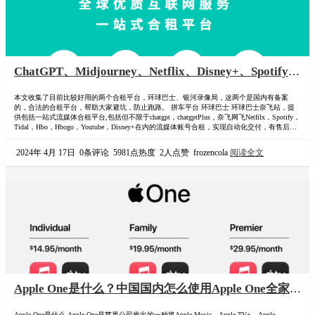
ChatGPT、Midjourney、Netflix、Disney+、Spotify、
Youtube、Prime Video、HBO GO、Hulu、Apple
本文收集了目前比较好用的两个合租平台，环球巴士、银河录像局，这两个是国内有备案
TV+、Apple Music、Apple One、Peacock、
的，合法的合租平台，帮助大家避坑，防止跑路。 拼车平台 环球巴士 环球巴士奈飞站，提
Paramount等合租平台与最新优惠码
供包括一站式流媒体合租平台,包括但不限于chatgpt，chatgptPlus，奈飞网飞Netfilx，Spotify，
Tidal，Hbo，Hbogo，Youtube，Disney+在内的流媒体账号合租，实现自动化交付，有售后，
有备案稳定高效。 拼车入口：-> 环球巴士 折扣优惠码（110072) https://universalbus.cn?s=…
2024年 4月 17日
0条评论
5981点热度
2人点赞
frozencola
阅读全文
Apple One是什么？中国国内怎么使用Apple One全家
桶？家庭组拼车合租会员订阅使用Apple One
Apple One是什么 Apple One是苹果公司推出的一种将Apple Music、Apple TV+、Apple