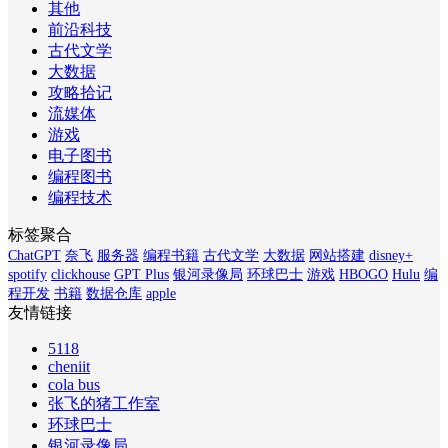
其他
前沿科技
古代文学
大数据
攻略拾记
流媒体
游戏
电子图书
编程图书
编程技术
标签聚合
ChatGPT
奈飞
服务器
编程书籍
古代文学
大数据
网站搭建
disney+
spotify
clickhouse
GPT Plus
银河录像局
环球巴士
游戏
HBOGO
Hulu
编
程开发
书籍
数据仓库
apple
友情链接
5118
cheniit
cola bus
张飞的猪工作室
环球巴士
银河录像局