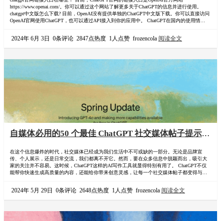
https://www.openai.com/。你可以通过这个网站了解更多关于ChatGPT的信息并进行使用。
chatgpt中文版怎么下载? 目前，OpenAI没有提供单独的ChatGPT中文版下载。你可以直接访问
OpenAI官网使用ChatGPT，也可以通过API接入到你的应用中。 ChatGPT在国内的使用情况
在国内使用ChatGPT可能会遇到一些限制，因为OpenAI的服务需要访问外网。以下是几种可
能的解决方案： …
2024年 6月 3日
0条评论
2847点热度
1人点赞
frozencola
阅读全文
自媒体必用的50 个最佳 ChatGPT 社交媒体帖子提示
prompt通用模板教程
在这个信息爆炸的时代，社交媒体已经成为我们生活中不可或缺的一部分。无论是品牌宣
传、个人展示，还是日常交流，我们都离不开它。然而，要在众多信息中脱颖而出，吸引大
家的关注并不容易。这时候，ChatGPT这样的AI写作工具就显得特别有用了。 ChatGPT不仅
能帮你快速生成高质量的内容，还能给你带来创意灵感，让每一个社交媒体帖子都变得与众
不同。不管你是想写一个吸引眼球的标题，还是想问个有趣的问题，或者分享一句励志的名
言，ChatGPT都能帮你搞定。 ChatGPT合租平台：环球巴士 首单9折优惠码：110072，银河录
2024年 5月 29日
0条评论
2648点热度
1人点赞
frozencola
阅读全文
像…