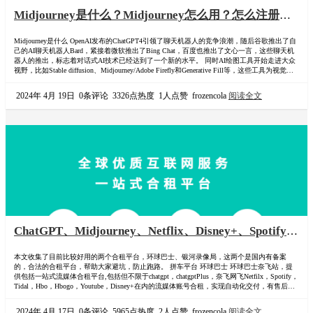
Midjourney是什么？Midjourney怎么用？怎么注册
Midjourney账号？国内怎么使用Midjourney？多人合
Midjourney是什么 OpenAI发布的ChatGPT4引领了聊天机器人的竞争浪潮，随后谷歌推出了自
租Midjourney拼车
己的AI聊天机器人Bard，紧接着微软推出了Bing Chat，百度也推出了文心一言，这些聊天机
器人的推出，标志着对话式AI技术已经达到了一个新的水平。 同时AI绘图工具开始走进大众
视野，比如Stable diffusion、Midjourney/Adobe Firefly和Generative Fill等，这些工具为视觉内
容创作提供了强大的支持。 Midjourney是一个由位于美国加州旧金山的同名研究实验室…
2024年 4月 19日
0条评论
3326点热度
1人点赞
frozencola
阅读全文
ChatGPT、Midjourney、Netflix、Disney+、Spotify、
Youtube、Prime Video、HBO GO、Hulu、Apple
本文收集了目前比较好用的两个合租平台，环球巴士、银河录像局，这两个是国内有备案
TV+、Apple Music、Apple One、Peacock、
的，合法的合租平台，帮助大家避坑，防止跑路。 拼车平台 环球巴士 环球巴士奈飞站，提
Paramount等合租平台与最新优惠码
供包括一站式流媒体合租平台,包括但不限于chatgpt，chatgptPlus，奈飞网飞Netfilx，Spotify，
Tidal，Hbo，Hbogo，Youtube，Disney+在内的流媒体账号合租，实现自动化交付，有售后，
有备案稳定高效。 拼车入口：-> 环球巴士 折扣优惠码（110072) https://universalbus.cn?s=…
2024年 4月 17日
0条评论
5965点热度
2人点赞
frozencola
阅读全文