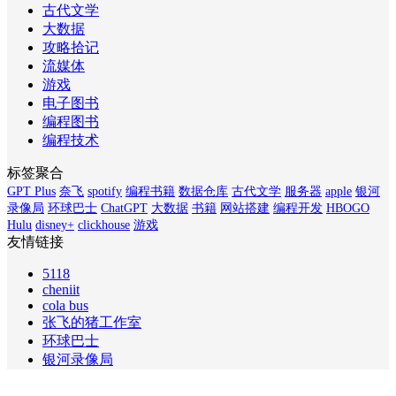
古代文学
大数据
攻略拾记
流媒体
游戏
电子图书
编程图书
编程技术
标签聚合
GPT Plus
奈飞
spotify
编程书籍
数据仓库
古代文学
服务器
apple
银河
录像局
环球巴士
ChatGPT
大数据
书籍
网站搭建
编程开发
HBOGO
Hulu
disney+
clickhouse
游戏
友情链接
5118
cheniit
cola bus
张飞的猪工作室
环球巴士
银河录像局