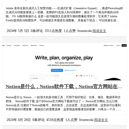
册升级PS AI账号？PS AI账号合租
Adobe 发布全新生成式人工智慧功能——生成式扩展（Generative Expand），推进Photoshop的
生成式AI功能发展更上一层楼。老牌的PS也加入到AI浪潮中，推出了一个相当炸裂的AI功
能。 PS AI能用来做什么 这是一款功能强大且使用方便的图像处理软件，它采用了Adobe
Firefly提供的AI绘图技术，可以根据文本描述生成图像。 具备如下优点： 可以快速生成各种
内容，节省时间和精力 可以灵活地修改和优化生成的内容，提高创意效果 可以学习和借鉴生
成式AI的思路和技巧，拓展自己的视野和能力 可以…
2024年 5月 5日
0条评论
3511点热度
1人点赞
frozencola
阅读全文
Notion是什么，Notion软件下载，Notion官方网站在哪
里？Notion怎么订阅会员购买，国内用户怎么订阅
Notion是什么 Notion，一款强大的多功能工具，可用于组织笔记、任务、项目、数据库和文
Notion会员成品号？订阅攻略
档等。 Notion软件下载 这个到Notion官方网站下载就可以了 -> Notion官方网站 怎么订阅
Notion会员 注册好了Notion的账号，来到首页，点击设置，左边选择升级，这里你可以看到
不同等级的付费套餐，根据自己的需要选择，这里我选择最便宜的套餐，10美元一个月，点
击试用。 订阅会员需要你的VISA或万事达的卡号，包含卡号、CVC账单地址等信息，卡片上
都有，复制粘贴即可。国家选择US，然后点击点击下一…
2024年 4月 28日
0条评论
4518点热度
1人点赞
frozencola
阅读全文