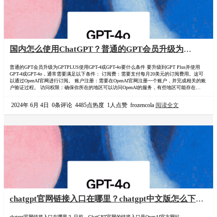
国内怎么使用ChatGPT？普通的GPT会员升级为
GPTPLUS使用GPT-4或GPT-4o要什么条件？要怎么操
普通的GPT会员升级为GPTPLUS使用GPT-4或GPT-4o要什么条件 要升级到GPT Plus并使用
作？订阅GPT-4教程
GPT-4或GPT-4o，通常需要满足以下条件： 订阅费：需要支付每月20美元的订阅费用。这可
以通过OpenAI官网进行订阅。 账户注册：需要在OpenAI官网注册一个账户，并完成相关的账
户验证过程。 访问权限：确保你所在的地区可以访问OpenAI的服务，有些地区可能存在访问
限制。 完成上述条件后，你就可以在使用GPT-4的同时享受更高的请求速率和更好的服务质
量。请注意具体的订阅步骤和详细信息可以访问OpenA…
2024年 6月 4日
0条评论
4485点热度
1人点赞
frozencola
阅读全文
chatgpt官网链接入口在哪里？chatgpt中文版怎么下
载? ChatGPT国内能用吗？
chatgpt官网链接入口在哪里？ 目前，ChatGPT官网的链接入口是OpenAI官方网站