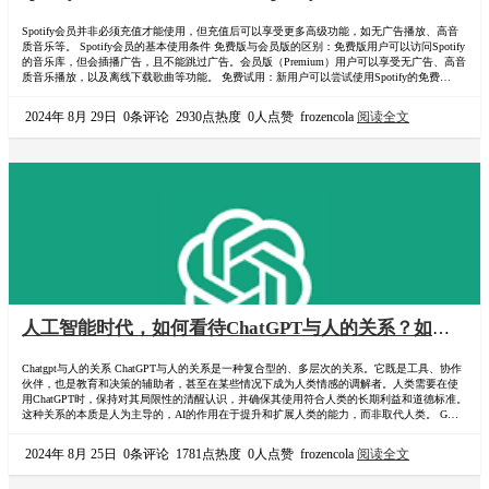
推荐。spotify会员是必须充才能用吗？spotify怎么购买
Spotify会员并非必须充值才能使用，但充值后可以享受更多高级功能，如无广告播放、高音
充会员?
质音乐等。 Spotify会员的基本使用条件 免费版与会员版的区别：免费版用户可以访问Spotify
的音乐库，但会插播广告，且不能跳过广告。会员版（Premium）用户可以享受无广告、高音
质音乐播放，以及离线下载歌曲等功能。 免费试用：新用户可以尝试使用Spotify的免费试用
服务，通常持续3个月，试用期结束后需要付费才能继续享受会员功能。 充值会员的优势 无
广告播放：会员用户可以享受到无广告的音乐体验，更加沉浸在音乐中。 高音…
2024年 8月 29日
0条评论
2930点热度
0人点赞
frozencola
阅读全文
人工智能时代，如何看待ChatGPT与人的关系？如何
保持核心竞争力
Chatgpt与人的关系 ChatGPT与人的关系是一种复合型的、多层次的关系。它既是工具、协作
伙伴，也是教育和决策的辅助者，甚至在某些情况下成为人类情感的调解者。人类需要在使
用ChatGPT时，保持对其局限性的清醒认识，并确保其使用符合人类的长期利益和道德标准。
这种关系的本质是人为主导的，AI的作用在于提升和扩展人类的能力，而非取代人类。 GPT
使用攻略:国内怎么使用ChatGPT？订阅GPT-4教程 工具性关系 从功能上来说，ChatGPT被设
计为一个工具，用来辅助人们完成特定任务。它可以在编写内容、解答问题、…
2024年 8月 25日
0条评论
1781点热度
0人点赞
frozencola
阅读全文