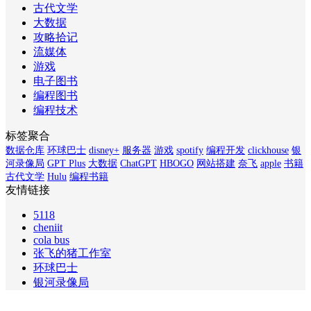
古代文学
大数据
攻略拾记
流媒体
游戏
电子图书
编程图书
编程技术
标签聚合
数据仓库
环球巴士
disney+
服务器
游戏
spotify
编程开发
clickhouse
银
河录像局
GPT Plus
大数据
ChatGPT
HBOGO
网站搭建
奈飞
apple
书籍
古代文学
Hulu
编程书籍
友情链接
5118
cheniit
cola bus
张飞的猪工作室
环球巴士
银河录像局