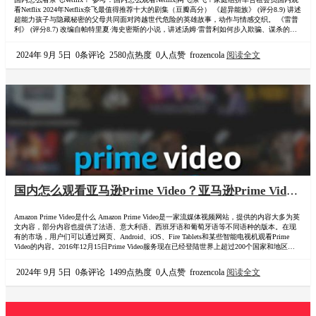
看Netflix 2024年Netflix奈飞最值得推荐十大的剧集（豆瓣高分） 《超异能族》 (评分8.9) 讲述
超能力孩子与隐藏秘密的父母共同面对跨越世代危险的英雄故事，动作与情感交织。 《雷普
利》 (评分8.7) 改编自帕特里夏·海史密斯的小说，讲述汤姆·雷普利如何步入欺骗、谋杀的复
杂生活，心理悬疑紧张。 《寄生兽：灰色部队》 (评分8.6) 改编自日本漫画，描述寄生兽入侵
人脑，控制宿主并让世界陷入恐慌，充满惊…
2024年 9月 5日
0条评论
2580点热度
0人点赞
frozencola
阅读全文
国内怎么观看亚马逊Prime Video？亚马逊Prime Video
会员注册订阅流程？亚马逊Prime Video怎么看详细流
Amazon Prime Video是什么 Amazon Prime Video是一家流媒体视频网站，提供的内容大多为英
程
文内容，部分内容也提供了法语、意大利语、西班牙语和葡萄牙语等不同语种的版本。在现
有的市场，用户们可以通过网页、Android、iOS、Fire Tablets和某些智能电视机观看Prime
Video的内容。2016年12月15日Prime Video服务现在已经登陆世界上超过200个国家和地区。
国内看Prime Video的方法 直接官网订阅 你可以自己搭建TZ，然后到官网https://ww…
2024年 9月 5日
0条评论
1499点热度
0人点赞
frozencola
阅读全文