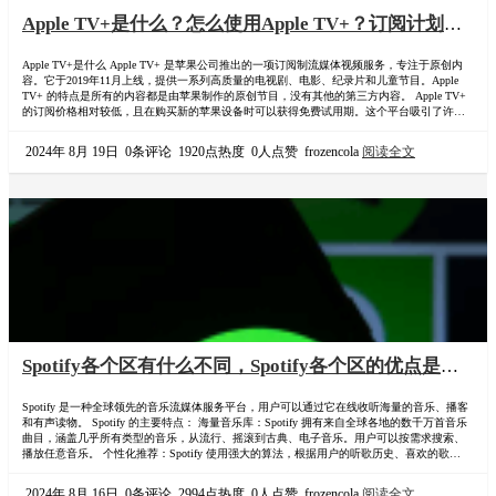
Apple TV+是什么？怎么使用Apple TV+？订阅计划的
价格多少？Apple TV+怎么家庭组合租拼车？
Apple TV+是什么 Apple TV+ 是苹果公司推出的一项订阅制流媒体视频服务，专注于原创内
容。它于2019年11月上线，提供一系列高质量的电视剧、电影、纪录片和儿童节目。Apple
TV+ 的特点是所有的内容都是由苹果制作的原创节目，没有其他的第三方内容。 Apple TV+
的订阅价格相对较低，且在购买新的苹果设备时可以获得免费试用期。这个平台吸引了许多
知名的导演、演员和创作者，并且已有多个节目获得了重要的影视奖项，比如艾美奖和奥斯
卡奖。 主要特点包括： 原创内容：Apple TV+ 专注于制作和发行自…
2024年 8月 19日
0条评论
1920点热度
0人点赞
frozencola
阅读全文
Spotify各个区有什么不同，Spotify各个区的优点是什
么？选择哪个区最划算，最具性价比？
Spotify 是一种全球领先的音乐流媒体服务平台，用户可以通过它在线收听海量的音乐、播客
和有声读物。 Spotify 的主要特点： 海量音乐库：Spotify 拥有来自全球各地的数千万首音乐
曲目，涵盖几乎所有类型的音乐，从流行、摇滚到古典、电子音乐。用户可以按需求搜索、
播放任意音乐。 个性化推荐：Spotify 使用强大的算法，根据用户的听歌历史、喜欢的歌曲和
播放列表，为用户推荐符合其喜好的音乐。它的“发现周刊”（Discover Weekly）和“每日推荐”
功能尤其受欢迎，帮助用户发现新歌和新艺术家。 播放列表…
2024年 8月 16日
0条评论
2994点热度
0人点赞
frozencola
阅读全文