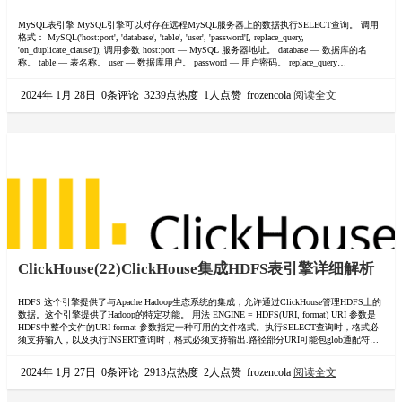
MySQL表引擎 MySQL引擎可以对存在远程MySQL服务器上的数据执行SELECT查询。 调用
格式： MySQL('host:port', 'database', 'table', 'user', 'password'[, replace_query,
'on_duplicate_clause']); 调用参数 host:port — MySQL 服务器地址。 database — 数据库的名
称。 table — 表名称。 user — 数据库用户。 password — 用户密码。 replace_query…
2024年 1月 28日
0条评论
3239点热度
1人点赞
frozencola
阅读全文
ClickHouse(22)ClickHouse集成HDFS表引擎详细解析
HDFS 这个引擎提供了与Apache Hadoop生态系统的集成，允许通过ClickHouse管理HDFS上的
数据。这个引擎提供了Hadoop的特定功能。 用法 ENGINE = HDFS(URI, format) URI 参数是
HDFS中整个文件的URI format 参数指定一种可用的文件格式。执行SELECT查询时，格式必
须支持输入，以及执行INSERT查询时，格式必须支持输出.路径部分URI可能包glob通配符。
在这种情况下，表将是只读的。 clickhouse支持的format，文件格式: 格式 输入 …
2024年 1月 27日
0条评论
2913点热度
2人点赞
frozencola
阅读全文