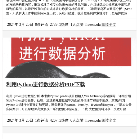
谁说菜鸟不会数据分析 SPSS篇 《谁说菜鸟不会数据分析（SPSS篇）》继续采用职场三人行
的方式来构建内容，细致梳理了准专业数据分析的常见问题，并且挑选出企业实践中最容易
碰到的案例，以最轻松直白的方式来讲好数据分析的故事。 《谁说菜鸟不会数据分析（SPSS
篇）》从解决工作中的实际问题出发，从统计描述、统计推断到探索性分析，总结并提炼工
作中经常用到并且非常实用的通过SPSS 进行数据处理、数据分析实战方法与技巧。《谁说菜
鸟不会数据分析（SPSS篇）》尽可能避免使用晦涩难懂的统计术语或模型公式，如需了解相
2024年 3月 25日
0条评论
2779点热度
1人点赞
frozencola
阅读全文
关的统计学知识…
利用Python进行数据分析PDF下载
利用Python进行数据分析 本书由Python pandas项目创始人Wes McKinney亲笔撰写，详细介绍
利用Python进行操作、处理、清洗和规整数据等方面的具体细节和基本要点。第2版针对
Python 3.6进行全面修订和更新，涵盖新版的pandas、NumPy、IPython和Jupyter，并增加大量
实际案例，可以帮助你高效解决一系列数据分析问题。 下载 大数据资料分享，失效可留言处
理 链接：关注公众号"张飞的猪",回复"利用python进行数据分析",领取电子…
2024年 3月 25日
1条评论
4267点热度
0人点赞
frozencola
阅读全文